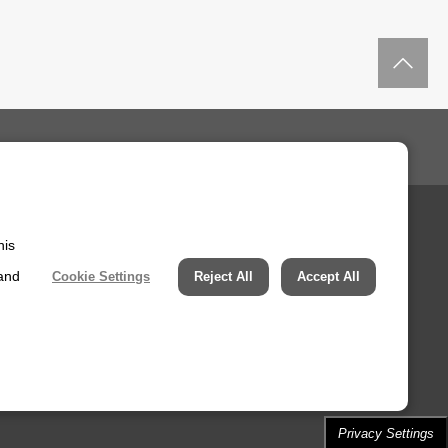
返
his
 and
Cookie Settings
Reject All
Accept All
Privacy Settings