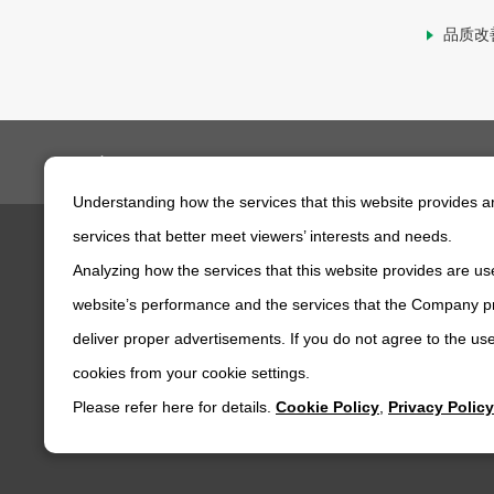
品质改善
尼得科传动技术株式会社
企业信息
企业概况
Understanding how the services that this website provides 
services that better meet viewers’ interests and needs.
Analyzing how the services that this website provides are use
产品・技术信息
企业信息
website’s performance and the services that the Company pr
deliver proper advertisements. If you do not agree to the use
cookies from your cookie settings.
Please refer here for details.
Cookie Policy
,
Privacy Policy