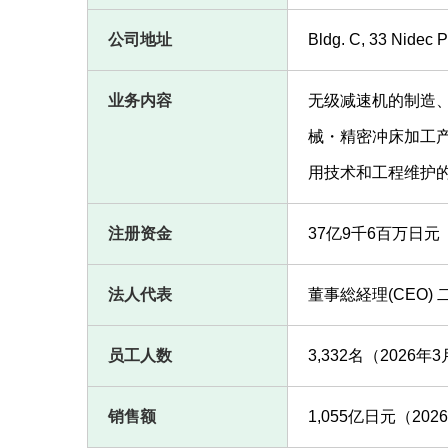
公司地址
Bldg. C, 33 Nidec 
业务内容
无级减速机的制造
械・精密冲床加工
用技术和工程维护
注册资金
37亿9千6百万日元（
法人代表
董事総経理(CEO)
员工人数
3,332名（2026
销售额
1,055亿日元（20