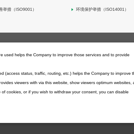
举措（ISO9001）
环境保护举措（ISO14001）
are used helps the Company to improve those services and to provide
d (access status, traffic, routing, etc.) helps the Company to improve t
支持及联系我们
ovides viewers with via this website, show viewers optimum websites,
 of cookies, or if you wish to withdraw your consent, you can disable
关于本网站
社交媒体政策
隐私条款
All Rights Reserved. Copyright(C) NIDEC DRIVE TECHNOLOGY CORPORATION