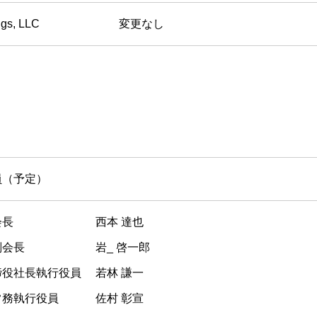
ngs, LLC
変更なし
員（予定）
役会長 西本 達也
役副会長 岩_ 啓一郎
締役社長執行役員 若林 謙一
常務執行役員 佐村 彰宣