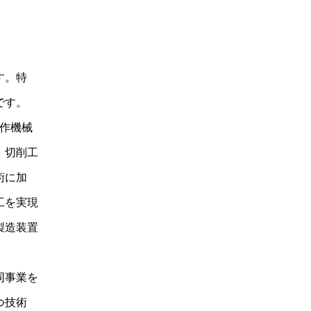
す。特
です。
工作機械
、切削工
術に加
工を実現
製造装置
同事業を
つ技術