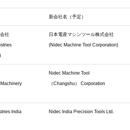
新会社名（予定）
会社
日本電産マシンツール株式会社
stries
(Nidec Machine Tool Corporation)
)
Nidec Machine Tool
 Machinery
（Changshu） Corporation
tries India
Nidec India Precision Tools Ltd.