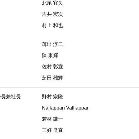
役 北尾 宜久
役 吉井 宏次
役 村上 和也
長 薄出 淳二
事 陳 東輝
事 佐村 彰宣
事 芝田 雄輝
会長兼社長 野村 宗隆
Nallappan Valliappan
役 若林 謙一
役 三好 良直