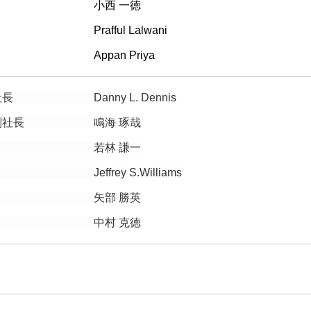
役 小西 一徳
 Prafful Lalwani
 Appan Priya
長 Danny L. Dennis
役副社長 鳴海 琢哉
役 若林 謙一
Jeffrey S.Williams
役 矢部 勝英
役 中村 克徳