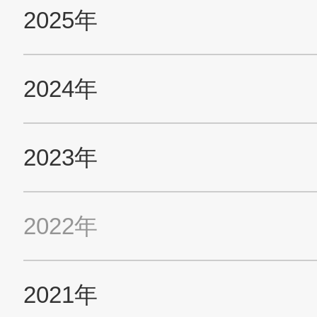
採用情報
お問い合わせ
SNS公式アカウント
Nidec公式Facebookアカウント
Nidec公式Twitterアカウント
Nidec公式Instagramアカ
Nidec公式YouT
サイトマップ
このサイトについて
プライバシーポリシー
Cookieポリシー
ソーシャルメディアポリシー
All Rights Reserved. Copyright(C) NIDEC CORPORATION