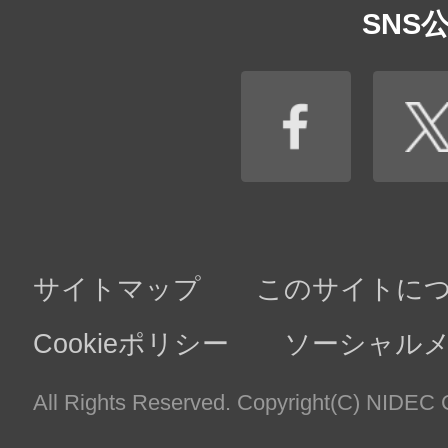
記に掲げる利用目的の範囲内において利用いたします
（２）お取引様（法人のお取引先様の場合
【利用目的】
・
業務上必要なご連絡、契約の履行、商談等
・
取引先情報の管理
・
取引先向け相談窓口の管理
（３）株主様（株主様が法人の場合はその
【利用目的】