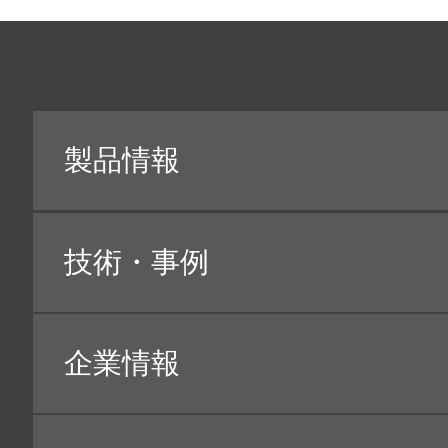
ビスについて、ご利用いただけないことがあります。
４ 個人情報の利用目的について
当社は､製品・サービスのご紹介・ご提供を行う際に
の場合、下記に記載する目的に限って利用させていた
（１）お客様に関する個人情報
【利用目的】
・
お客様の本人確認・個人認証
・
商品・請求書、お客様が参加したキャンペーンに