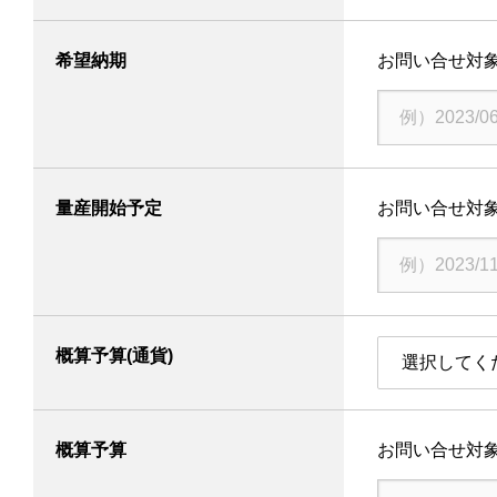
製品情報
希望納期
お問い合せ対
技術・事例
企業情報
株主・投資家情報
量産開始予定
お問い合せ対
サステナビリティ
採用情報
お問い合わせ
概算予算(通貨)
選択してく
SNS公式アカウント
Nidec公式Facebookアカウント
Nidec公式Twitterアカウント
Nidec公式Instagramアカ
Nidec公式YouT
概算予算
お問い合せ対