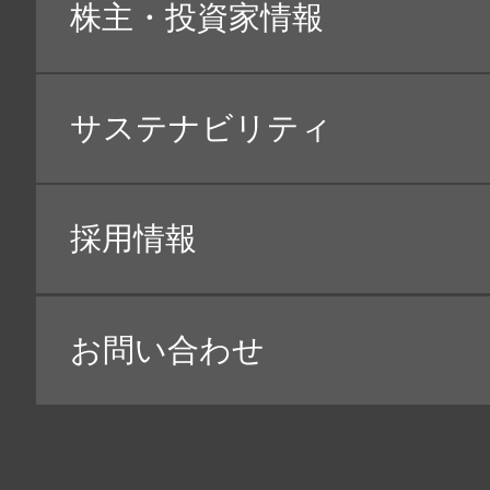
・
お客様のお問合せ・ご相談・苦情・修理・サポー
・
商品の開発その他サービスの改善・向上
・
当社の提供するデジタル・サービス（ウェブサイ
・
ご案内状・電子メール等による商品・サービス・
・
GoogleやYahoo等の広告配信事業者を利用
・
お客様の趣味・嗜好等の把握のための当社が取得
・
お客様に当社の商品・サービスを安全に提供する
や、サービス等を悪用した詐欺や不正アクセス等
れます。
（※１）お客様から取得したウェブサイトの閲覧履歴
たします。
（※２）当社以外の第三者から取得したお客様の趣味
お客様の個人情報と紐づけて利用する場合があります