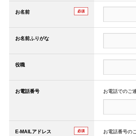
カスタマーサポート
必須
お名前
お問い合わせ
お名前ふりがな
SNS公式アカウント
ニデック公式Facebookアカウント
ニデック公式Twitterアカウント
ニデック公式YouTub
役職
Cookieポリシー
プライバシーポリシー
All Rights Reserved. Copyright(C) NIDEC MACHINETOOL CORPORATION
お電話番号
お電話でのご
必須
E-MAILアドレス
お電話番号の