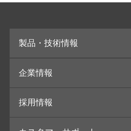
４ 個人情報の利用目的について
当社は､製品・サービスのご紹介・ご提供を行う際に
の場合、下記に記載する目的に限って利用させていた
（１）お客様に関する個人情報
【利用目的】
・
お客様の本人確認・個人認証
・
商品・請求書、お客様が参加したキャンペーンに
・
お客様のお問合せ・ご相談・苦情・修理・サポー
・
商品の開発その他サービスの改善・向上