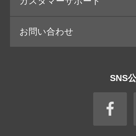
・
当社の提供するデジタル・サービス（ウェブサイ
・
ご案内状・電子メール等による商品・サービス・
・
GoogleやYahoo等の広告配信事業者を利用
・
お客様の趣味・嗜好等の把握のための当社が取得
・
お客様に当社の商品・サービスを安全に提供する
や、サービス等を悪用した詐欺や不正アクセス等
れます。
（※１）お客様から取得したウェブサイトの閲覧履歴
たします。
（※２）当社以外の第三者から取得したお客様の趣味
お客様の個人情報と紐づけて利用する場合があります
記に掲げる利用目的の範囲内において利用いたします