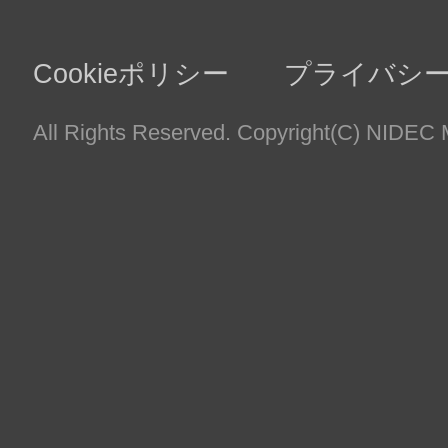
（２）お取引様（法人のお取引先様の場合
【利用目的】
・
業務上必要なご連絡、契約の履行、商談等のため
・
取引先情報の管理のため
（３）株主様（株主様が法人の場合はその
【利用目的】
・
会社法に基づく権利の行使・義務の履行
・
各種法令に基づく記録作成など株主様の管理