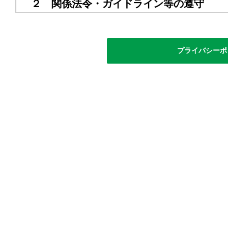
２ 関係法令・ガイドライン等の遵守
当社は、個人情報保護法その他の法令及び個人情報保
報の適正な取扱いを行います。
プライバシーポ
３ 個人情報の取得について
当社は、個人情報の取得にあたり、適法かつ公正な手
場合、ご本人様にその利用目的や問合せ先を明示し、
せていただく場合は、当社ウェブサイト上にて、事前
ご本人様に個人情報をご提供いただく場合には、あら
須となります。この「プライバシーポリシー」に同意
ビスについて、ご利用いただけないことがあります。