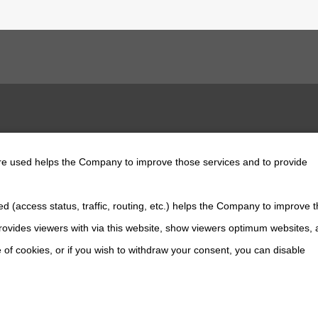
支持及联系我们
are used helps the Company to improve those services and to provide
精密检测科技株式会社
d (access status, traffic, routing, etc.) helps the Company to improve t
ovides viewers with via this website, show viewers optimum websites,
 of cookies, or if you wish to withdraw your consent, you can disable
息