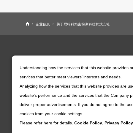
尼得科精密检测科技株式会社
企业信息
关于尼得科精密检测科技株式会社
产品・技术信息
企业信息
Understanding how the services that this website provides 
产品新闻
企业新闻
services that better meet viewers’ interests and needs.
产品检索
关于尼得科
经销商
企业概况
Analyzing how the services that this website provides are use
尼得科精密检测科技的技术力量
业务概况
website’s performance and the services that the Company pr
以业界标准为目标
CSR信息
deliver proper advertisements. If you do not agree to the use
视频库
主要网点信
cookies from your cookie settings.
企业历史
Please refer here for details.
Cookie Policy
,
Privacy Policy