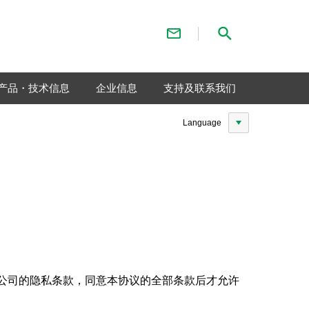
联系我们
检索
产品・技术信息
企业信息
支持及联系我们
Language
协议及本公司的隐私条款，同意本协议的全部条款后才允许