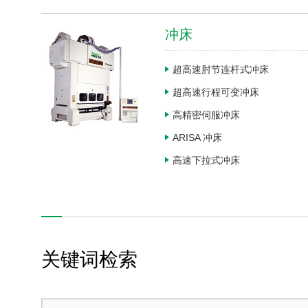
设备装置
冲床
检测・计量设备
超高速肘节连杆式冲床
陶艺
超高速行程可变冲床
高精密伺服冲床
返
ARISA 冲床
高速下拉式冲床
产品・技术信息
企业信息
关键词检索
支持及联系我们