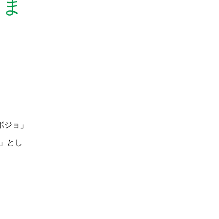
きま
ロボジョ」
ん」とし