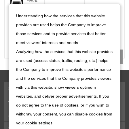
Webセ
ミナー
など、
Understanding how the services that this website
役立つ
最新情
provides are used helps the Company to improve
報をい
ち早く
those services and to provide services that better
お届け
しま
meet viewers’ interests and needs.
す。
Analyzing how the services that this website provides
are used (access status, traffic, routing, etc.) helps
the Company to improve this website’s performance
and the services that the Company provides viewers
with via this website, show viewers optimum
製品情報
websites, and deliver proper advertisements. If you
企業情報
do not agree to the use of cookies, or if you wish to
withdraw your consent, you can disable cookies from
採用情報
your cookie settings.
サポート・お問い合わせ