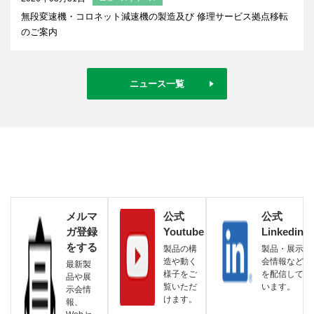
無段変速機・コロネット減速機の製造及び 修理サービス拠点移転
のご案内
ニュース一覧
メルマ
公式
公式
ガ登録
Youtube
Linkedin
をする
製品の構
製品・展示
造や動く
会情報など
最新製
様子をご
を配信して
品や展
覧いただ
います。
示会情
けます。
報、