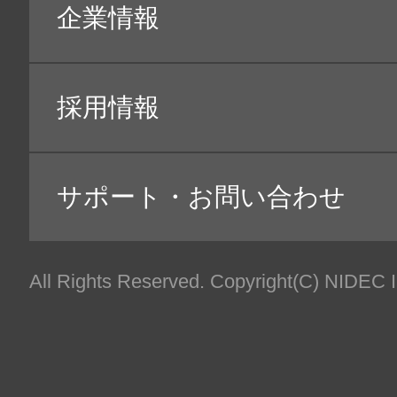
【利用目的】
・
お客様の本人確認・個人認証
・
商品・請求書、お客様が参加したキャンペーンに
・
お客様のお問合せ・ご相談・苦情・修理・サポー
・
商品の開発その他サービスの改善・向上
・
当社の提供するデジタル・サービス（ウェブサイ
・
ご案内状・電子メール等による商品・サービス・
・
GoogleやYahoo等の広告配信事業者を利用
・
お客様の趣味・嗜好等の把握のための当社が取得
・
お客様に当社の商品・サービスを安全に提供する
や、サービス等を悪用した詐欺や不正アクセス等
れます。