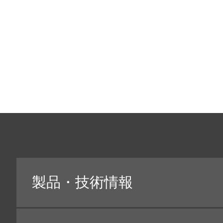
場合、ご本人様にその利用目的や問合せ先を明示し、
せていただく場合は、当社ウェブサイト上にて、事前
ご本人様に個人情報をご提供いただく場合には、あら
須となります。この「プライバシーポリシー」に同意
ビスについて、ご利用いただけないことがあります。
４ 個人情報の利用目的について
当社は､製品・サービスのご紹介・ご提供を行う際に
の場合、下記に記載する目的に限って利用させていた
（１）お客様に関する個人情報