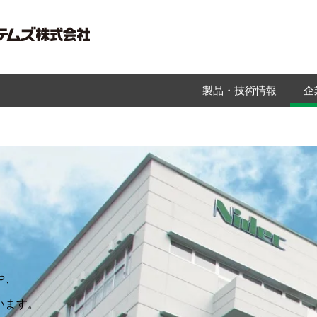
製品・技術情報
企
や、
います。