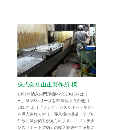
導入事例
マシニングセンタ
門形五面加工機
精密加工機
レーザー・半導体製造装置・金属3Dプリンタ
各種ソリューション
株式会社山正製作所 様
歯車工作機械
1997年納入の門形機M-VS20/15をはじ
め、M-VSシリーズを20年以上３台使用。
2018年より「メンテナンスサポート契約」
を導入されており、導入後の機械トラブル
件数に減少傾向が見られます。「メンテナ
ンスサポート契約」の導入経緯やご感想に