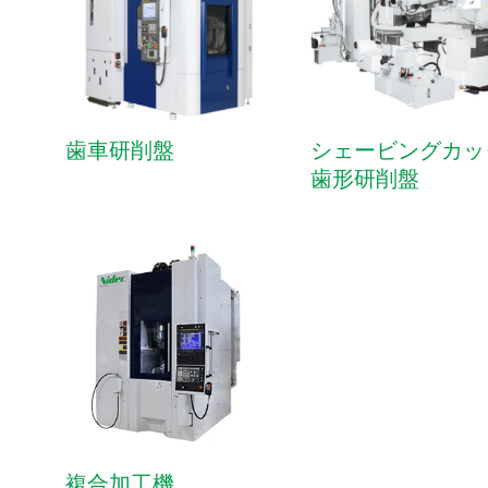
工作機械
旋盤
歯車研削盤
シェービングカッ
歯形研削盤
ピストン加工機（非円形加工CNC旋盤）
複合加工機
マシニングセンタ
精密加工機
大形工作機械
専用工作機
フライス盤
複合加工機