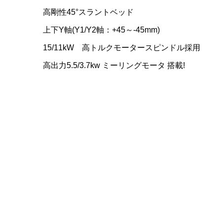
高剛性45°スラントベッド
上下Y軸(Y1/Y2軸：+45～-45mm)
15/11kW 高トルクモータースピンドル採用
高出力5.5/3.7kw ミーリングモータ 搭載!