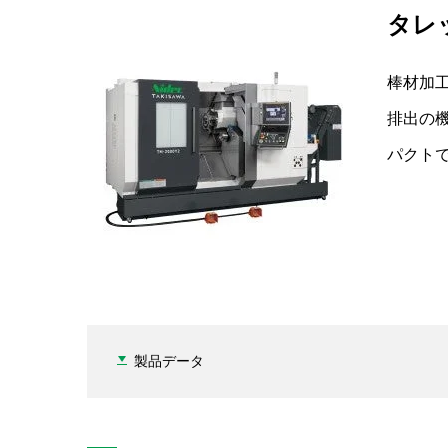
タレ
棒材加工
排出の
パクト
製品データ