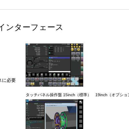
・インターフェース
スに必要
タッチパネル操作盤 15inch（標準） 19inch（オプシ