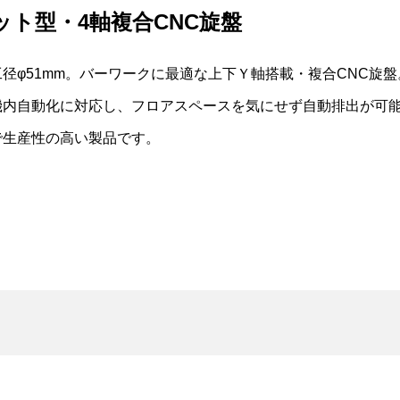
ット型・4軸複合CNC旋盤
径φ51mm。バーワークに最適な上下Ｙ軸搭載・複合CNC旋
機内自動化に対応し、フロアスペースを気にせず自動排出が可
で生産性の高い製品です。