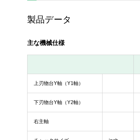
製品データ
主な機械仕様
上刃物台Y軸（Y1軸）
下刃物台Y軸（Y2軸）
右主軸