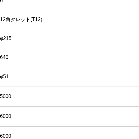
6
12角タレット(T12)
φ215
640
φ51
5000
6000
6000