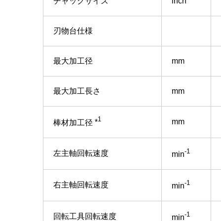
チャックサイズ
inch
刃物台仕様
最大加工径
mm
最大加工長さ
mm
1
mm
棒材加工径
*
-1
左主軸回転速度
min
-1
右主軸回転速度
min
-1
回転工具回転速度
min