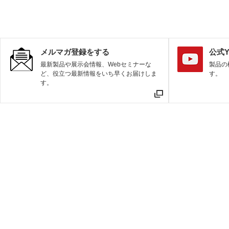
せていただく場合は、当社ウェブサイト上にて、事前
ご本人様に個人情報をご提供いただく場合には、あら
メルマガ登録をする
公式Y
須となります。この「プライバシーポリシー」に同意
最新製品や展示会情報、Webセミナーな
製品の
ビスについて、ご利用いただけないことがあります。
ど、役立つ最新情報をいち早くお届けしま
す。
す。
４ 個人情報の利用目的について
当社は､製品・サービスのご紹介・ご提供を行う際に
の場合、下記に記載する目的に限って利用させていた
（１）お客様に関する個人情報
【利用目的】