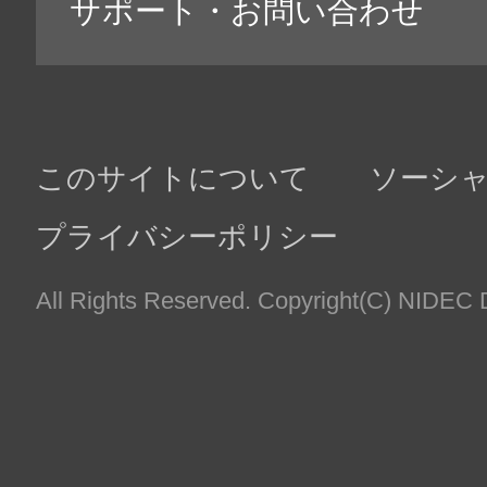
たします。
（※２）当社以外の第三者から取得したお客様の趣味
お客様の個人情報と紐づけて利用する場合があります
記に掲げる利用目的の範囲内において利用いたします
（２）お取引様（法人のお取引先様の場合
【利用目的】
・
業務上必要なご連絡、契約の履行、商談等のため
・
取引先情報の管理のため