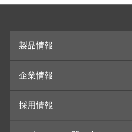
・
お客様の本人確認・個人認証
・
商品・請求書、お客様が参加したキャンペーンに
・
お客様のお問合せ・ご相談・苦情・修理・サポー
・
商品の開発その他サービスの改善・向上
・
当社の提供するデジタル・サービス（ウェブサイ
・
ご案内状・電子メール等による商品・サービス・
・
GoogleやYahoo等の広告配信事業者を利用
・
お客様の趣味・嗜好等の把握のための当社が取得
・
お客様に当社の商品・サービスを安全に提供する
や、サービス等を悪用した詐欺や不正アクセス等
れます。
（※１）お客様から取得したウェブサイトの閲覧履歴