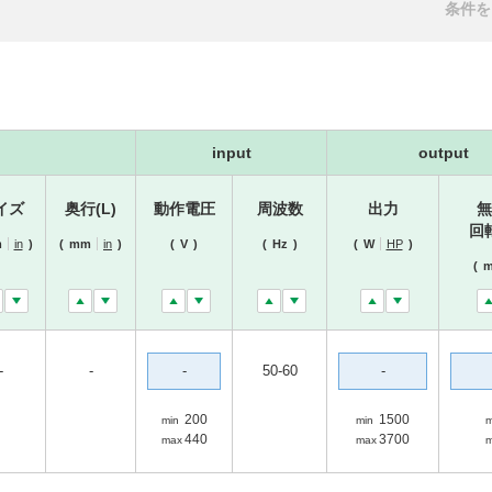
条件を
input
output
イズ
奥行(L)
動作電圧
周波数
出力
無
回
m
in
)
(
mm
in
)
(
V
)
(
Hz
)
(
W
HP
)
(
m
-
-
-
50-60
-
200
1500
min
min
m
440
3700
max
max