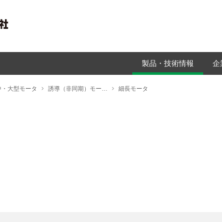
製品・技術情報
企
中・大型モータ
誘導（非同期）モータ（インダクションモータ）
細長モータ