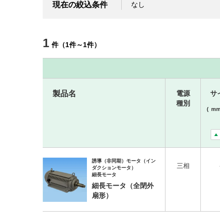
現在の絞込条件
なし
1
件
（
1
件
～
1
件
）
製品名
電源
サ
種別
(
m
誘導（非同期）モータ（イン
三相
ダクションモータ）
細長モータ
細長モータ（全閉外
扇形）