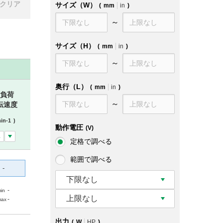
クリア
サイズ（W）
(
mm
in
)
～
サイズ（H）
(
mm
in
)
～
奥行（L）
(
mm
in
)
負荷
～
転速度
in-1
)
動作電圧
(V)
定格で調べる
範囲で調べる
-
下限なし
-
in
上限なし
-
max
出力
(
W
HP
)