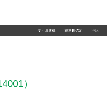
变・减速机
减速机选定
冲床
4001）