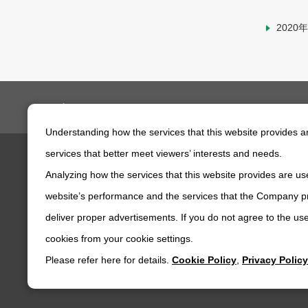
202
ニデックドライブテクノロジー株式会社
企業情報
ニュースリリース
2022年
オフィス移転
Understanding how the services that this website provides 
services that better meet viewers’ interests and needs.
Analyzing how the services that this website provides are use
製品情報
企業情報
website’s performance and the services that the Company pr
deliver proper advertisements. If you do not agree to the use
cookies from your cookie settings.
Please refer here for details.
Cookie Policy
,
Privacy Policy