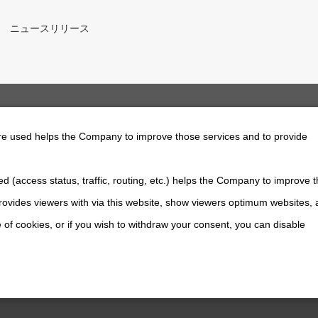
0年 ニュースリリース
のお知らせ
are used helps the Company to improve those services and to provide
d (access status, traffic, routing, etc.) helps the Company to improve t
採用情報
ovides viewers with via this website, show viewers optimum websites,
 of cookies, or if you wish to withdraw your consent, you can disable
このサイトについて
ソーシャルメディアポリシー
プライバシーポリシ
All Rights Reserved. Copyright(C) NIDEC DRIVE TECHNOLOGY CORPORATION