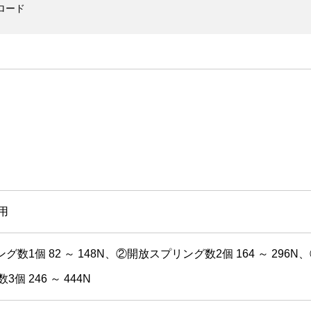
ロード
0用
数1個 82 ～ 148N、②開放スプリング数2個 164 ～ 296N
個 246 ～ 444N