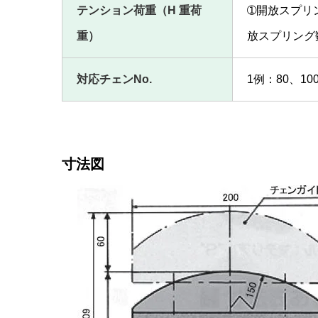
テンション荷重（H 重荷
➀開放スプリング
重）
放スプリング数3
対応チェンNo.
1例：80、100
寸法図