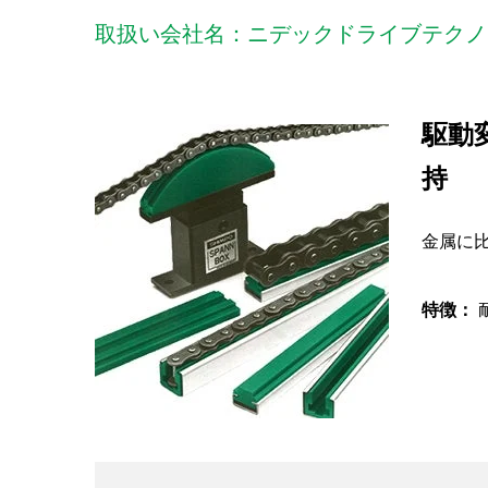
取扱い会社名：ニデックドライブテクノ
駆動
持
金属に比
特徴：