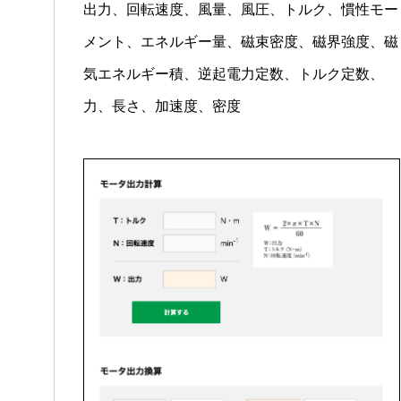
出力、回転速度、風量、風圧、トルク、慣性モー
お問い合わせ
メント、エネルギー量、磁束密度、磁界強度、磁
気エネルギー積、逆起電力定数、トルク定数、
SNS公式アカウント
力、長さ、加速度、密度
Nidec公式Facebookアカウント
Nidec公式Twitterアカウント
Nidec公式Instagramアカ
Nidec公式YouT
サイトマップ
このサイトについて
プライバシーポリシー
Cookieポリシー
ソーシャルメディアポリシー
All Rights Reserved. Copyright(C) NIDEC CORPORATION