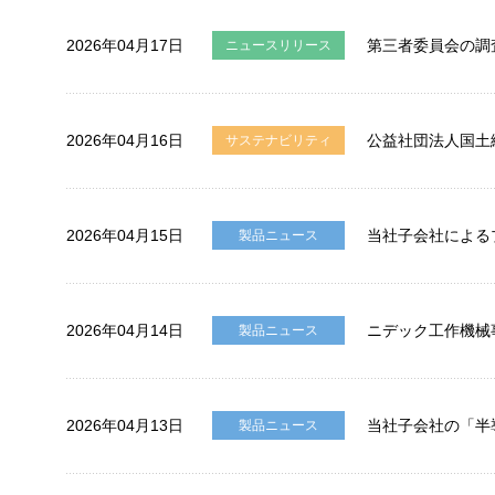
採用情報
2026年04月17日
第三者委員会の調
ニュースリリース
お問い合わせ
SNS公式アカウント
2026年04月16日
公益社団法人国土
サステナビリティ
Nidec公式Facebookアカウント
Nidec公式Twitterアカウント
Nidec公式Instagramアカ
Nidec公式YouT
2026年04月15日
当社子会社による
製品ニュース
サイトマップ
このサイトについて
プライバシーポリシー
Cookieポリシー
ソーシャルメディアポリシー
All Rights Reserved. Copyright(C) NIDEC CORPORATION
2026年04月14日
ニデック工作機械事
製品ニュース
2026年04月13日
当社子会社の「半
製品ニュース