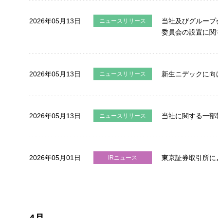
個人投資家のみなさまへ
2026年05月13日
当社及びグループ
財務・業績情報
ニュースリリース
委員会の設置に関
IRイベント
IR資料室
2026年05月13日
新生ニデックに向
ニュースリリース
株式・社債
IR用語集
2026年05月13日
当社に関する一部
ニュースリリース
外部評価
IRアンケート
2026年05月01日
東京証券取引所に
IRニュース
IR情報メール配信サービス
株主・投資家情報に関するお問い合わせ
電子公告
4月