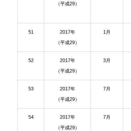
（平成29）
51
2017年
1月
（平成29）
52
2017年
3月
（平成29）
53
2017年
7月
（平成29）
54
2017年
7月
（平成29）