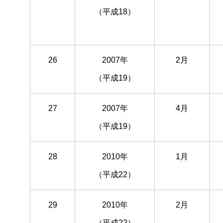
（平成18）
26
2007年
2月
（平成19）
27
2007年
4月
（平成19）
28
2010年
1月
（平成22）
29
2010年
2月
（平成22）