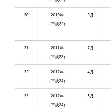
30
2010年
9月
（平成22）
31
2011年
7月
（平成23）
32
2012年
4月
Nidecについて
（平成24）
トップメッセージ
33
2012年
5月
企業概要
（平成24）