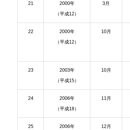
21
2000年
3月
（平成12）
22
2000年
10月
（平成12）
23
2003年
10月
（平成15）
24
2006年
11月
（平成18）
25
2006年
12月