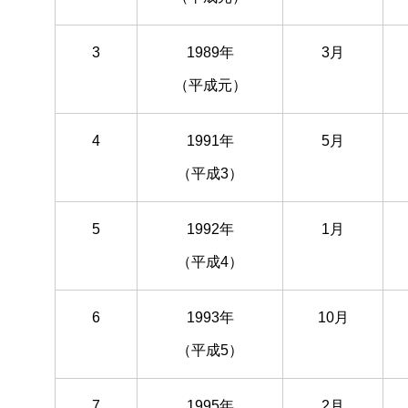
3
1989年
3月
（平成元）
4
1991年
5月
（平成3）
5
1992年
1月
（平成4）
6
1993年
10月
（平成5）
7
1995年
2月