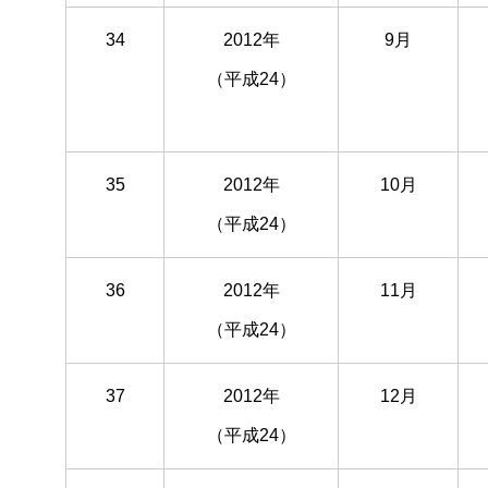
事業分野
34
2012年
9月
環境理念・環境方針・品質方針
（平成24）
コーポレート・スローガン
役員紹介
35
2012年
10月
沿革
（平成24）
M&Aの歴史
コーポレート・ガバナンス / コンプライアンス / グローバ
36
2012年
11月
ル⼈事ポリシー
（平成24）
DXの取り組み
37
2012年
12月
（平成24）