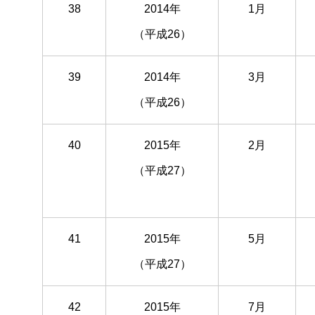
38
2014年
1月
（平成26）
製品情報
技術・事例
39
2014年
3月
企業情報
（平成26）
株主・投資家情報
40
2015年
2月
サステナビリティ
（平成27）
採用情報
お問い合わせ
41
2015年
5月
（平成27）
SNS公式アカウント
Nidec公式Facebookアカウント
Nidec公式Twitterアカウント
Nidec公式Instagramアカ
Nidec公式YouT
42
2015年
7月