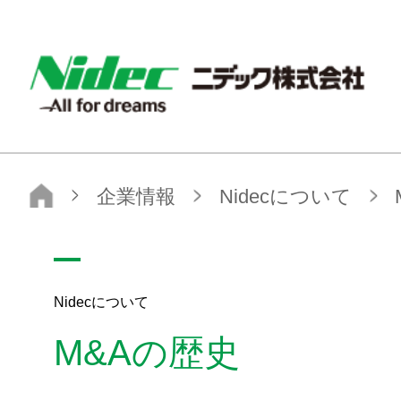
NIDEC - All for dreams - ニデック株式会社
ニデック株式会社
企業情報
Nidecについて
M&Aの歴史
Nidecについて
M&Aの歴史