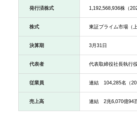
発行済株式
1,192,568,936株
株式
東証プライム市場（上
決算期
3月31日
製品情報
代表者
代表取締役社長執行
技術・事例
企業情報
従業員
連結 104,285名（
株主・投資家情報
売上高
連結 2兆6,070億9
サステナビリティ
採用情報