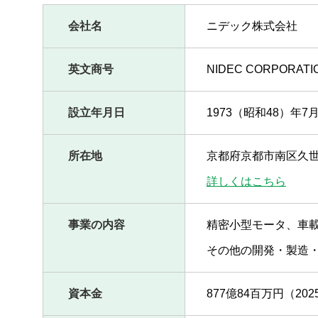
会社名
ニデック株式会社
トップメッセージ
企業概要
英文商号
NIDEC CORPORATI
事業分野
設立年月日
1973（昭和48）年7月
環境理念・環境方針・品質方針
コーポレート・スローガン
所在地
京都府京都市南区久世
詳しくはこちら
役員紹介
沿革
事業の内容
精密小型モータ、車
M&Aの歴史
その他の開発・製造
コーポレート・ガバナンス / コンプライアンス / グローバ
ル⼈事ポリシー
資本金
877億84百万円（20
DXの取り組み