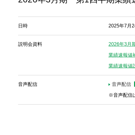
企業情報
株主・投資家情報
日時
2025年7月2
サステナビリティ
説明会資料
2026年3
採用情報
業績速報値
業績速報値
お問い合わせ
音声配信
音声配信
SNS公式アカウント
※音声配信
Nidec公式Facebookアカウント
Nidec公式Twitterアカウント
Nidec公式Instagramアカ
Nidec公式YouT
サイトマップ
このサイトについて
プライバシーポリシー
Cookieポリシー
ソーシャルメディアポリシー