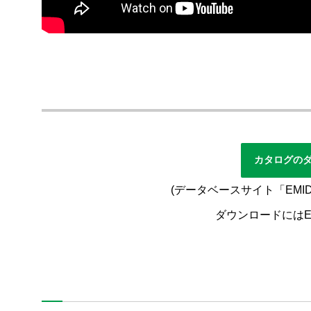
サポート・サービス
最新情報
イベント・展示会情報
導入事例
技術情報
カタログの
お問い合わせ
(データベースサイト「EM
ダウンロードにはE
ニデックマシンツール
SNS公式アカウント
ニデックマシンツール公式Facebookアカ
ニデックマシンツール公式Twitt
ニデックマシンツール公
ニデックオーケーケー