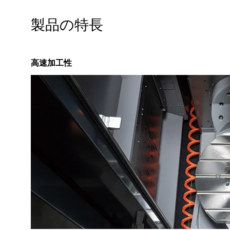
SNS公式アカウント
ニデックオーケーケー公式YouTube
ニデックオーケーケー公式Tw
製品の特長
TAKISAWA
高速加工性
SNS公式アカウント
TAKISAWA公式YouTubeチャンネル
TAKISAWA公式Faceboo
サイトマップ
このサイトについて
プライバシーポリシー
Cookieポリシー
ソーシャルメディアポリシー
All Rights Reserved. Copyright(C) NIDEC CORPORATION