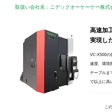
取扱い会社名：ニデックオーケーケー株式
高速加
実現し
VC-X5
速度、環境
テーブルま
で以上に高
こ