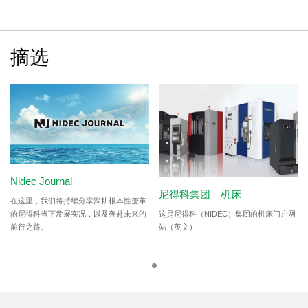
摘选
Nidec Journal
尼得科集团 机床
在这里，我们将持续分享深耕根本性变革
的尼得科当下发展实况，以及奔赴未来的
这是尼得科（NIDEC）集团的机床门户网
前行之路。
站（英文）