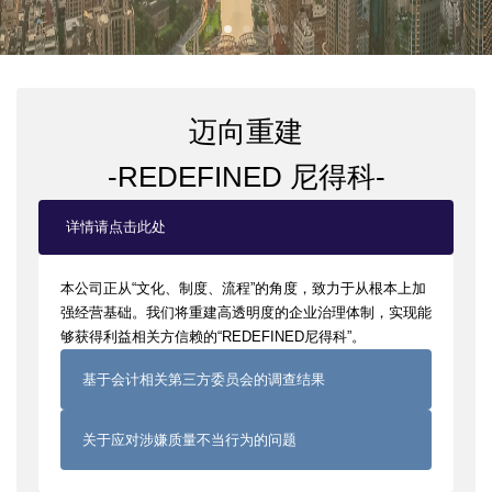
迈向重建
-REDEFINED 尼得科-
详情请点击此处
本公司正从“文化、制度、流程”的角度，致力于从根本上加
强经营基础。我们将重建高透明度的企业治理体制，实现能
够获得利益相关方信赖的“REDEFINED尼得科”。
基于会计相关第三方委员会的调查结果
关于应对涉嫌质量不当行为的问题