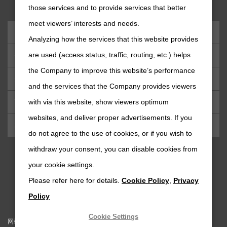
those services and to provide services that better
meet viewers’ interests and needs.
产品信息
Analyzing how the services that this website provides
are used (access status, traffic, routing, etc.) helps
技术・事例
the Company to improve this website’s performance
企业信息
and the services that the Company provides viewers
with via this website, show viewers optimum
可持续发展
websites, and deliver proper advertisements. If you
相关垂询
do not agree to the use of cookies, or if you wish to
withdraw your consent, you can disable cookies from
社交媒体官方账号
your cookie settings.
官方微信
Please refer here for details.
Cookie Policy
,
Privacy
Policy
Cookie Settings
网站导航
关于本网站
隐私条款