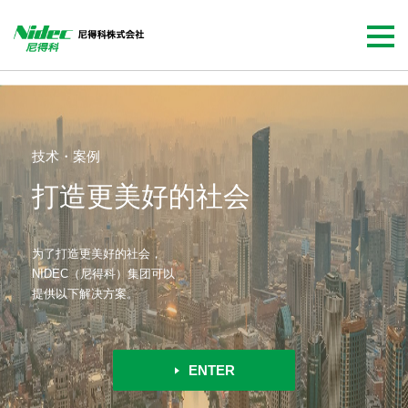
技术・案例
Nidec Journal
打造更美好的社会
风扇＆鼓风机
Nidec Smart Factory
中国官网全新上线
在这里，我们将持续分享深耕根本性变革的尼得科当下发展实况，
为了打造更美好的社会，
以低噪音，高性能
本次将为您全方位呈现这座顺应时代发展、
全新域名，崭新设计，功能全面更新。
以及奔赴未来的前行之路。
NIDEC（尼得科）集团可以
赢得市场高度信赖
灵活升级进化的旗舰工厂全貌。
多种实用功能，一网打尽。
提供以下解决方案。
中国官网
ENTER
ENTER
ENTER
ENTER