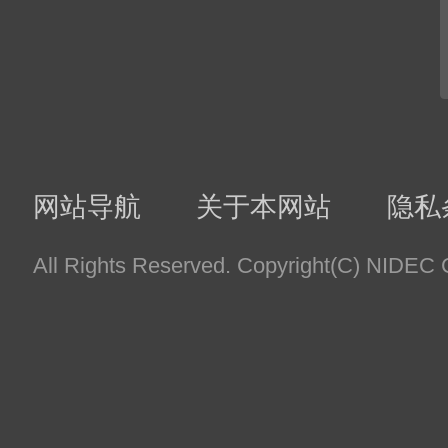
信息可能会被Google, Inc.搜集。这些信息仅限
使用本网站将被视为已同意上述方法及目的中Google
※而且，“Cookie”可通过用户的浏览器设置取消使
在本公司开设的网站上也有其它网站的链接，但本公司
Google Analytics隐私权政策
。
4.关于对第三方提供个人信息
仅在以下情况，且仅在符合个人信息保护法例外事项的情
关联公司
、专业机构（律师、会计师等）)提供信
【目的】