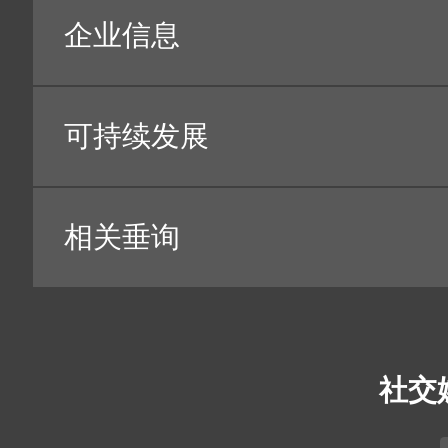
此外，对上述目的以外的个人信息的收集和使用情况，
提供、公开、删除等。 对收集的个人信息，不会用于
据加以收集利用。
3.关于保存个人信息的管理
本公司为防止保存个人信息的泄露、破损、流失或篡改
的必要安全措施。此外，还对负责处理的操作员进行个
为保护个人信息，采取充分的必需措施。只是不能完全
有“万一”情况，对此也请事先了解。
网站上的个人信息，公司网站使用了SSL技术加密，
Google, Inc.的Google Analytics进行了分