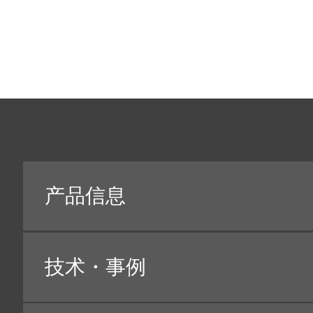
2.关于个人信息的使用目的
本公司在对产品服务进行介绍和提供（以下称“服务”
必要的个人信息。此时，对其使用将限定于以下记载目
1
与本公司产品服务相关的制造·销售·设置·保养
2
各种信息的提供·导览
3
契约关系的管理
4
宣传·展会等的导览·实施
5
各种资料·样本的提供
6
问卷调查
7
顾客的全球化管理