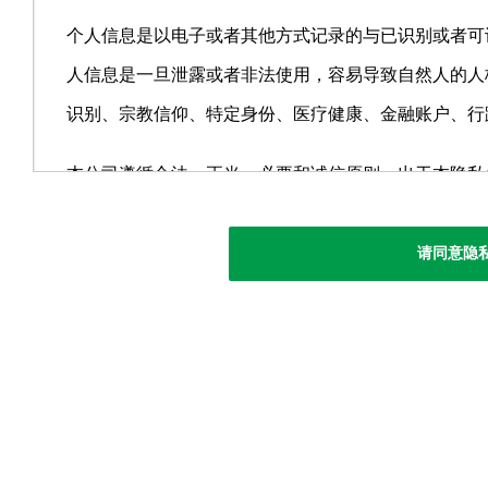
个人信息是以电子或者其他方式记录的与已识别或者可
人信息是一旦泄露或者非法使用，容易导致自然人的人
识别、宗教信仰、特定身份、医疗健康、金融账户、行
本公司遵循合法、正当、必要和诚信原则，出于本隐私
息。通过书面收集个人信息时，会明示其利用目的，利
时，会事先在本公司网站上对利用目的等必要事项进行
请同意隐
在您提供个人信息时，也会事先就此“隐私条款”征得同
请谅解。 本公司可能收集的您的有关个人信息包括但
姓名、工作单位、职务、联系电话、电子邮件、工作地