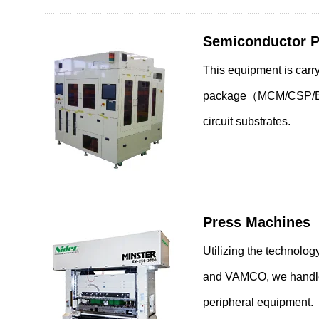
机器人相关领域
家电及住宅设备相关领域
Semiconductor P
物流・农业领域
This equipment is carr
package（MCM/CSP/BGA） 
IoT 相关领域
circuit substrates.
触觉设备相关领域
IT/OA、移动、光学设备相关领域
医疗和健康护理相关领域
Press Machines
电子零部件及传感器相关领域
Utilizing the technolo
商业用相关领域
and VAMCO, we handle 
工业相关领域
peripheral equipment.