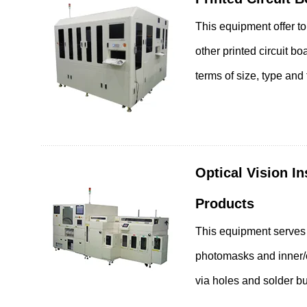
This equipment offer t
other printed circuit b
terms of size, type and
Optical Vision I
Products
This equipment serves 
业务领域
photomasks and inner/o
via holes and solder b
车载相关领域