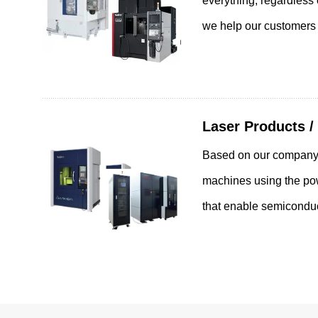
everything, regardless o
官方微信
we help our customers
网站导航
关于本网站
隐私条款
All Rights Reserved. Copyright(C) NIDEC CORPORATION
Laser Products 
Based on our company'
machines using the po
that enable semiconduc