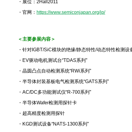
・展位：2Hall2011
2014年
・官网：
https://www.semiconjapan.org/jp/
2013年
2012年
＜主要参展内容＞
2011年
・针对IGBT/SiC模块的绝缘/静态特性/动态特性检测设备“NA
2010年
・EV驱动电机测试台“TDAS系列”
2008年
・晶圆凸点自动检测系统“RWi系列”
・半导体封装基板电气检测系统“GATS系列”
2007年
・AC/DC多功能测试仪“R-700系列”
・半导体Wafer检测用探针卡
・超高精度检测用探针
・KGD测试设备“NATS-1300系列”