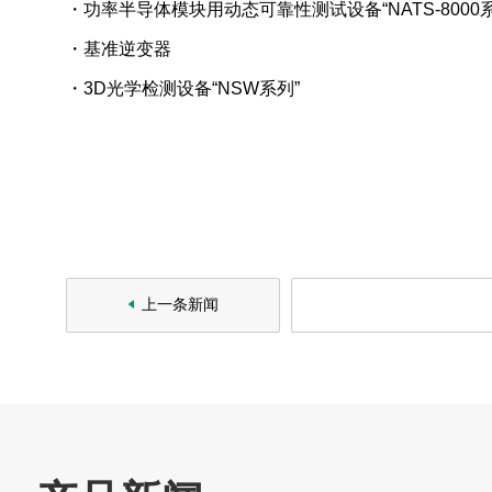
・功率半导体模块用动态可靠性测试设备“NATS-8000系
产品信息
・基准逆变器
技术・事例
・3D光学检测设备“NSW系列”
企业信息
可持续发展
相关垂询
社交媒体官方账号
上一条新闻
官方微信
网站导航
关于本网站
隐私条款
All Rights Reserved. Copyright(C) NIDEC CORPORATION