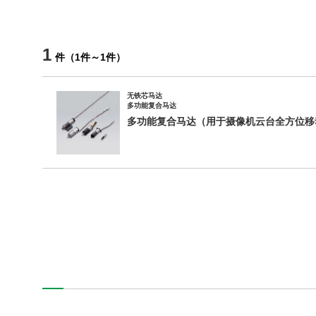
1
件
（
1
件
～
1
件
）
无铁芯马达
多功能复合马达
多功能复合马达（用于摄像机云台全方位移
产品信息
技术・事例
企业信息
可持续发展