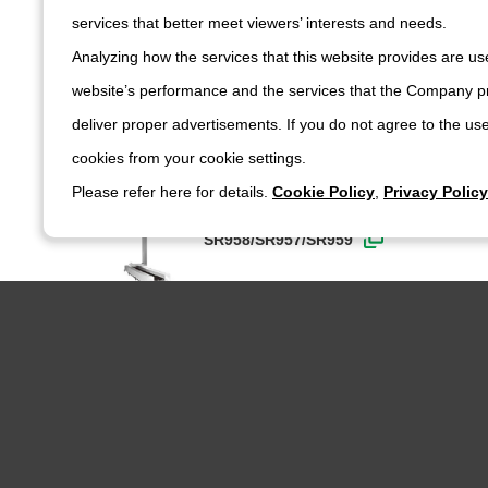
services that better meet viewers’ interests and needs.
Analyzing how the services that this website provides are use
FA设备
液晶玻璃基板搬运用机器人 本体
website’s performance and the services that the Company pr
SR99H/(S)xx/SR99G(R)xx/SR99J(T)xx
deliver proper advertisements. If you do not agree to the use
cookies from your cookie settings.
Please refer here for details.
Cookie Policy
,
Privacy Policy
FA设备
液晶玻璃基板搬运用机器人 本体
SR958/SR957/SR959
FA设备
液晶玻璃基板搬运用机器人 本体
SR3183H/SR9173/SR9193
FA设备