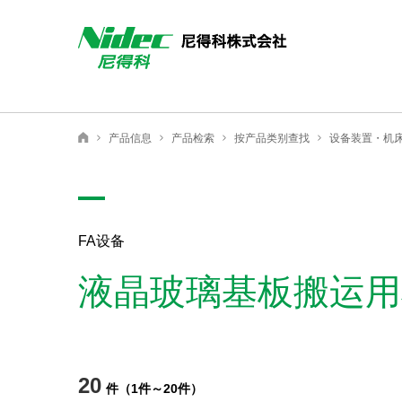
产品信息
产品检索
按产品类别查找
设备装置・机
NIDEC（尼得科）
FA设备
液晶玻璃基板搬运用
20
件
（
1
件
～
20
件
）