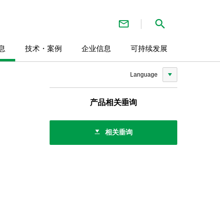
相关垂询
检索
息
技术・案例
企业信息
可持续发展
Language
产品相关垂询
相关垂询