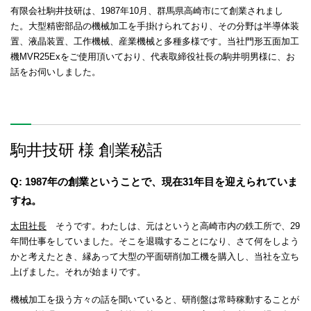
有限会社駒井技研は、1987年10月、群馬県高崎市にて創業されまし
た。大型精密部品の機械加工を手掛けられており、その分野は半導体装
置、液晶装置、工作機械、産業機械と多種多様です。当社門形五面加工
機MVR25Exをご使用頂いており、代表取締役社長の駒井明男様に、お
話をお伺いしました。
駒井技研 様 創業秘話
Q: 1987年の創業ということで、現在31年目を迎えられていま
すね。
太田社長
そうです。わたしは、元はというと高崎市内の鉄工所で、29
年間仕事をしていました。そこを退職することになり、さて何をしよう
かと考えたとき、縁あって大型の平面研削加工機を購入し、当社を立ち
上げました。それが始まりです。
機械加工を扱う方々の話を聞いていると、研削盤は常時稼動することが