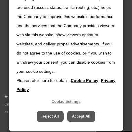
are used (access status, traffic, routing, etc.) helps
the Company to improve this website’s performance
ニデックオーケーケー
SNS公式アカウント
and the services that the Company provides viewers
ニデックオーケーケー公式YouTube
ニデックオーケーケー公式Twi
with via this website, show viewers optimum
websites, and deliver proper advertisements. If you
do not agree to the use of cookies, or if you wish to
TAKISAWA
SNS公式アカウント
withdraw your consent, you can disable cookies from
TAKISAWA公式YouTubeチャンネル
TAKISAWA公式Faceboo
your cookie settings.
Please refer here for details.
Cookie Policy
,
Privacy
Policy
サイトマップ
このサイトについて
プライバシーポリシー
Cookie Settings
Cookieポリシー
ソーシャルメディアポリシー
All Rights Reserved. Copyright(C) NIDEC CORPORATION
Reject All
Accept All