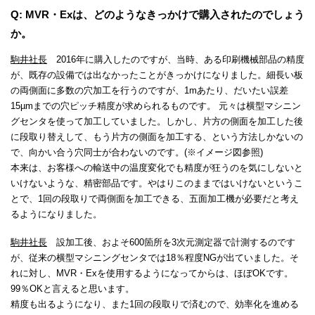
Q: MVR・Exは、どのようなきっかけで購入されたのでしょう
か。
駒井社長
2016年に購入したのですが、当時、ある印刷機械部品の精度
が、既存の設備では出なかったことがきっかけになりました。細長い板
の両側面に多数の穴加工を行うのですが、1mあたり、だいたい誤差
15µmまでの穴ピッチ精度が求められるものです。 元々は横型マシニン
グセンタを使って加工していました。しかし、片方の側面を加工した後
に段取り替えして、もう片方の側面を加工する、という方法しかないの
で、向かい合う穴同士が合わないのです。(※イメージ図参照)
本来は、お客様への輸送中の温度変化でも精度が狂うのを気にしないと
いけないような、精密部品です。やはりこのままではいけないというこ
とで、1回の段取りで両側面を加工できる、五面加工機が必要だと考え
るようになりました。
駒井社長
設加工後、およそ600箇所を3次元測定器で計測するのです
が、従来の横型マシニングセンタでは18％程度NGが出ていました。そ
れに対し、MVR・Exを使用するようになってからは、ほぼOKです。
99％OKと言えると思います。
精度も出るようになり、また1回の段取りで済むので、効率化を進める