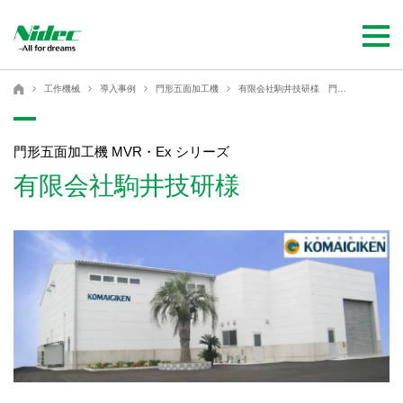
Nidec - All for dreams - ニデック株式会社
ニデック株式会社
工作機械
導入事例
門形五面加工機
有限会社駒井技研様 門形五面加工機 MVR・Ex シリーズ
門形五面加工機 MVR・Ex シリーズ
有限会社駒井技研様