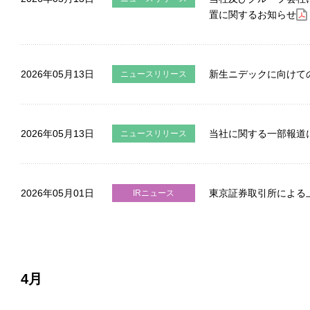
製品情報
置に関するお知らせ
技術・事例
2026年05月13日
新生ニデックに向けて
ニュースリリース
企業情報
株主・投資家情報
2026年05月13日
当社に関する一部報道
ニュースリリース
サステナビリティ
採用情報
2026年05月01日
東京証券取引所による
IRニュース
お問い合わせ
SNS公式アカウント
Nidec公式Facebookアカウント
Nidec公式Twitterアカウント
Nidec公式Instagramアカ
Nidec公式YouT
4月