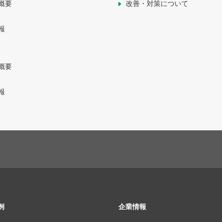
概要
改善・対策について
報
概要
報
例
企業情報