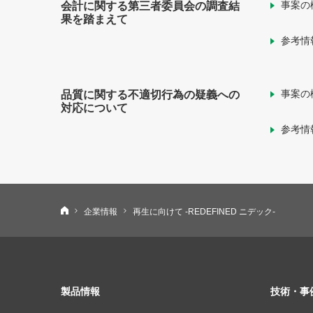
事案の
会計に関する第三者委員会の調査結
果を踏まえて
参考情
事案の
品質に関する不適切行為の疑義への
対応について
参考情
ニデック株式会社
企業情報
再生に向けて -REDEFINED ニデック-
製品情報
技術・事