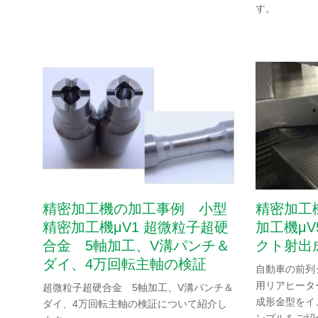
す。
最新情報
イベント・展示会情報
導入事例
技術情報
お問い合わせ
精密加工機の加工事例 小型
精密加工
ニデックマシンツール
SNS公式アカウント
精密加工機μV1 超微粒子超硬
加工機μ
ニデックマシンツール公式Facebookアカ
ニデックマシンツール公式Twitt
ニデックマシンツール公
合金 5軸加工、V溝パンチ＆
クト射出
ダイ、4万回転主軸の検証
自動車の前列
用リアヒータ
超微粒子超硬合金 5軸加工、V溝パンチ＆
成形金型をイ
ニデックオーケーケー
ダイ、4万回転主軸の検証について紹介し
SNS公式アカウント
ンプルをご紹