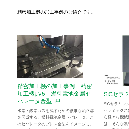
精密加工機の加工事例のご紹介です。
精密加工機の加工事例 精密
加工機μV5 燃料電池金属セ
SiCセ
パレータ金型
SiCセラミッ
セラミックス
水素・酸素ガスを流すための微細な流路溝
ら様々な機械
を形成する、燃料電池金属セパレータ。こ
は、そんな素
のセパレータのプレス金型をイメージし、