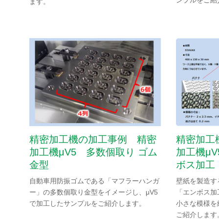
ます。
ニデックオーケーケー公式YouTube
ニデックオーケーケー公式Tw
TAKISAWA
SNS公式アカウント
TAKISAWA公式YouTubeチャンネル
TAKISAWA公式Faceboo
サイトマップ
このサイトについて
プライバシーポリシー
Cookieポリシー
ソーシャルメディアポリシー
精密加工機の加工事例 精密
精密加工
All Rights Reserved. Copyright(C) NIDEC CORPORATION
加工機μV5 多数個取り ゴム
加工機μ
金型
ボス加工
自動車用防振ゴムである「マフラーハンガ
壁紙を製造す
ー」の多数個取り金型をイメージし、μV5
「エンボス加
で加工したサンプルをご紹介します。
小さな模様を
ご紹介します。