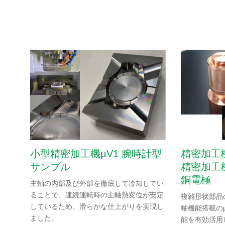
大形工作機械
精密加工機
歯車工作機械・精密切削工具
微細レーザー加工機
３次元金属積層造形機
小型精密加工機μV1 腕時計型
精密加工
サンプル
精密加工機
銅電極
主軸の内部及び外部を徹底して冷却してい
ることで、連続運転時の主軸熱変位が安定
複雑形状部品
製品ラインアップ
しているため、滑らかな仕上がりを実現し
軸機能搭載のμ
ました。
能を有効活用
サポート・サービス