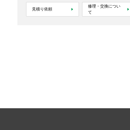
お問い合わせ
修理・交換につい
見積り依頼
て
SNS公式アカウント
Nidec公式Facebookアカウント
Nidec公式Twitterアカウント
Nidec公式Instagramアカ
Nidec公式YouT
サイトマップ
このサイトについて
プライバシーポリシー
Cookieポリシー
ソーシャルメディアポリシー
All Rights Reserved. Copyright(C) NIDEC CORPORATION