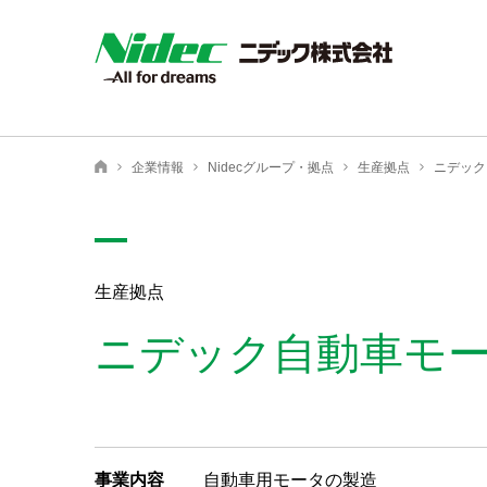
NIDEC - All for dreams - ニデック株式会社
企業情報
Nidecグループ・拠点
生産拠点
ニデック
ニデック株式会社
生産拠点
ニデック自動車モ
事業内容
自動車用モータの製造