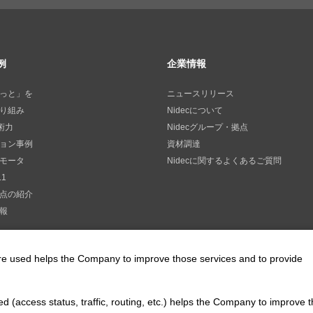
例
企業情報
っと」を
ニュースリリース
り組み
Nidecについて
技術力
Nidecグループ・拠点
ョン事例
資材調達
モータ
Nidecに関するよくあるご質問
.1
点の紹介
報
are used helps the Company to improve those services and to provide
SNS公式アカウント
d (access status, traffic, routing, etc.) helps the Company to improve t
Nidec公式Facebookアカウント
Nidec公式Twitterアカウント
Nidec公式Instagra
Nidec公式Yo