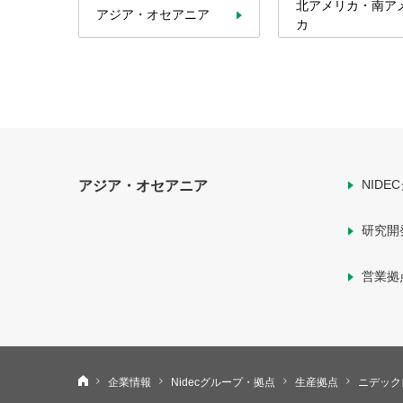
北アメリカ・南ア
アジア・オセアニア
カ
NIDE
アジア・オセアニア
研究開
営業拠
ニデック株式会社
企業情報
Nidecグループ・拠点
生産拠点
ニデック