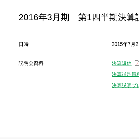
株主・投資家情報
2016年3月期 第1四半期決算
サステナビリティ
採用情報
日時
2015年7月2
お問い合わせ
説明会資料
決算短信
決算補足資
SNS公式アカウント
決算説明プ
Nidec公式Facebookアカウント
Nidec公式Twitterアカウント
Nidec公式Instagramアカ
Nidec公式YouT
サイトマップ
このサイトについて
プライバシーポリシー
Cookieポリシー
ソーシャルメディアポリシー
All Rights Reserved. Copyright(C) NIDEC CORPORATION