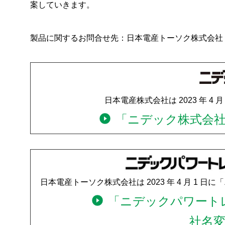
案していきます。
技術・事例
企業情報
製品に関するお問合せ先：日本電産トーソク株式会社 営業本部
株主・投資家情報
サステナビリティ
日本電産株式会社は 2023 年 
採用情報
「ニデック株式会
お問い合わせ
SNS公式アカウント
Nidec公式Facebookアカウント
Nidec公式Twitterアカウント
Nidec公式Instagramアカ
Nidec公式YouT
日本電産トーソク株式会社は 2023 年 4 月 1
「ニデックパワート
社名
サイトマップ
このサイトについて
プライバシーポリシー