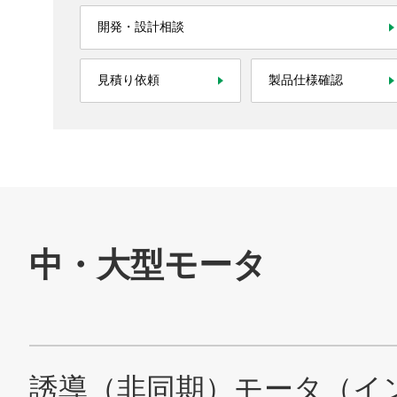
株主・投資家情報
開発・設計相談
サステナビリティ
見積り依頼
製品仕様確認
採用情報
お問い合わせ
SNS公式アカウント
Nidec公式Facebookアカウント
Nidec公式Twitterアカウント
Nidec公式Instagramアカ
Nidec公式YouT
サイトマップ
このサイトについて
プライバシーポリシー
Cookieポリシー
ソーシャルメディアポリシー
All Rights Reserved. Copyright(C) NIDEC CORPORATION