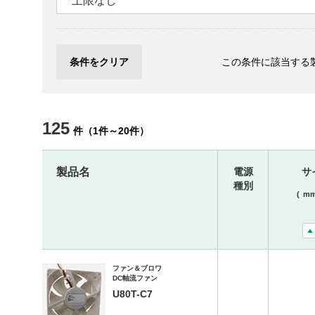
上限なし
条件をクリア
この条件に該当する
125
件
（
1
件
～
20
件
）
製品名
電源
サ
種別
(
m
ファン＆ブロワ
DC軸流ファン
U80T-C7