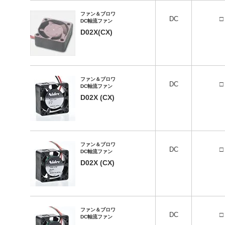
技術・事例
ファン＆ブロワ
DC
□
DC軸流ファン
D02X(CX)
企業情報
株主・投資家情報
ファン＆ブロワ
サステナビリティ
DC
□
DC軸流ファン
D02X (CX)
採用情報
お問い合わせ
ファン＆ブロワ
DC
□
DC軸流ファン
D02X (CX)
SNS公式アカウント
Nidec公式Facebookアカウント
Nidec公式Twitterアカウント
Nidec公式Instagramアカ
Nidec公式YouT
ファン＆ブロワ
DC
□
DC軸流ファン
サイトマップ
このサイトについて
プライバシーポリシー