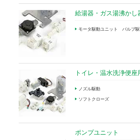
給湯器・ガス湯沸かし
モータ駆動ユニット バルブ駆
製品カテゴリから探す
中・大型モータ
トイレ・温水洗浄便座
小型・精密モータ
ノズル駆動
金型・成形・切削・加工部品
ソフトクローズ
機器装置・工作機械
検査・計測機器
ポンプユニット
車載