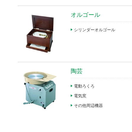
オルゴール
製品カテゴリから探す
シリンダーオルゴール
中・大型モータ
小型・精密モータ
金型・成形・切削・加工部品
陶芸
機器装置・工作機械
電動ろくろ
検査・計測機器
電気窯
車載
その他周辺機器
センサ
電子デバイス