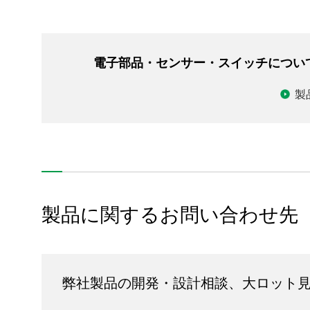
車載
家電
電子部品・センサー・スイッチについ
物流・農業
製
IT・OA・モバイル・光学機器
医療・ヘルスケア
住設機器
商業・業務用
製品に関するお問い合わせ先
産業
工程設備・検査装置
弊社製品の開発・設計相談、大ロット