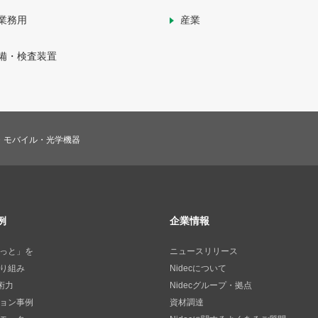
業務用
産業
備・検査装置
A・モバイル・光学機器
例
企業情報
っと」を
ニュースリリース
り組み
Nidecについて
技術力
Nidecグループ・拠点
ョン事例
資材調達