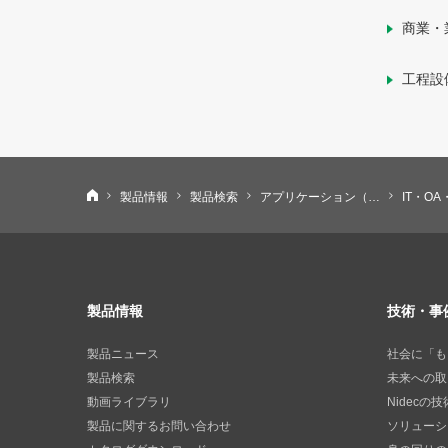
商業・
工程設
ニデック株式会社
製品情報
製品検索
アプリケーション（用途）から探す
IT・O
製品情報
技術・事
製品ニュース
社会に「も
製品検索
未来への取
動画ライブラリ
Nidecの
製品に関するお問い合わせ
ソリューシ