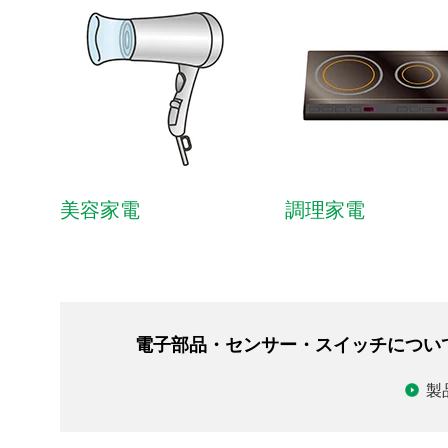
ロボティクス
IoT製品
車載
家電
美容家電
調理家電
物流・農業
IT・OA・モバイル・光学機器
医療・ヘルスケア
電子部品・センサー・スイッチについ
住設機器
製
商業・業務用
産業