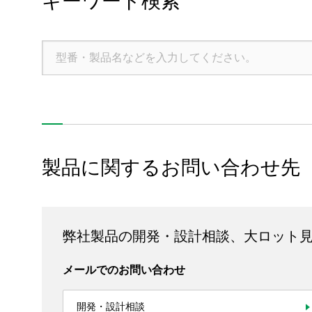
キーワード検索
企業情報
株主・投資家情報
サステナビリティ
採用情報
お問い合わせ
製品に関するお問い合わせ先
SNS公式アカウント
Nidec公式Facebookアカウント
Nidec公式Twitterアカウント
Nidec公式Instagramアカ
Nidec公式YouT
弊社製品の開発・設計相談、大ロット
サイトマップ
このサイトについて
プライバシーポリシー
メールでのお問い合わせ
Cookieポリシー
ソーシャルメディアポリシー
All Rights Reserved. Copyright(C) NIDEC CORPORATION
開発・設計相談