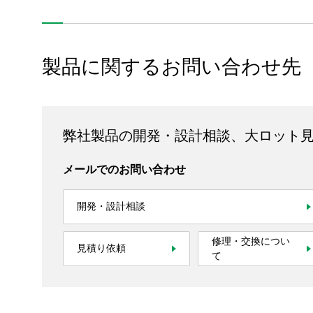
Nidec公式Facebookアカウント
Nidec公式Twitterアカウント
Nidec公式Instagramアカ
Nidec公式YouT
製品に関するお問い合わせ先
サイトマップ
このサイトについて
プライバシーポリシー
Cookieポリシー
ソーシャルメディアポリシー
All Rights Reserved. Copyright(C) NIDEC CORPORATION
弊社製品の開発・設計相談、大ロット
メールでのお問い合わせ
開発・設計相談
修理・交換につい
見積り依頼
て