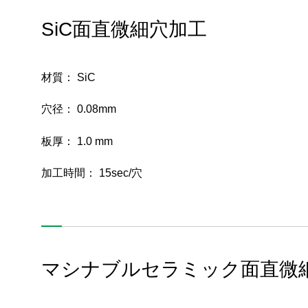
微細レーザー加工機
SiC面直微細穴加工
SUS材への超精密微細穴加工
材質： SiC
セラミックとAlmina（アルミナ）の穴加工
穴径： 0.08mm
超硬合金 細穴加工の比較（放電加工 vs ABLASER）
板厚： 1.0 mm
ステンレス鋼小径穴加工と超硬合金四角穴加工
加工時間： 15sec/穴
タンタル酸リチウム＆シリコンウェーハの加工事例
シリコンウェハ、SiC、マシナブルセラミックの面直微細
穴加工
タンタル酸リチウムウェーハ、タンタル酸リチウム／シリ
コン 接合ウェーハの微細穴加工
マシナブルセラミック面直微
精密3次元レーザパターニング装置の開発と加工事例の紹介