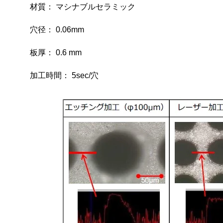
窒化アルミニウム（AlN）穴加工
材質： マシナブルセラミック
石英ガラス 穴加工
穴径： 0.06mm
ステンレス鋼 四角穴加工/微細穴加工
板厚： 0.6 mm
SUS420 ヘリカルミーリング微細溝加工、SiC 微細くし歯
加工
加工時間： 5sec/穴
高アスペクト比、微細穴、順テーパ加工と穴径精度の安定
性
タンタル酸リチウム、ニオブ酸リチウムの加工事例
SUS420 微細穴、SCM420焼入れ 異形穴、SKD11焼入れ 微
細ラック形状、プラチナ ヘリカルミーリング穴
耐熱ガラスのヘリカルミーリング加工、形彫り加工
超硬合金（面直微細穴加工）10,000穴連続加工
シャープペンシル芯への穴加工
精密微細穴加工、極細ピンへの溝加工